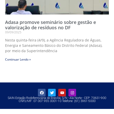
Adasa promove seminário sobre gestão e
valorização de resíduos no DF
09/09/2025
Nesta quinta-feira (4/9), a Agência Reguladora de Águas,
Energia e Saneamento Básico do Distrito Federal (Adasa),
por meio da Superintendência
Continuar Lendo »
SAIN Estação Rodoferroviária de Brasília, S/N - Ala Norte - CEP: 70631-900
CNPJ/MF: 07.007.955.0001-10 Telefone: (61) 3961-5000