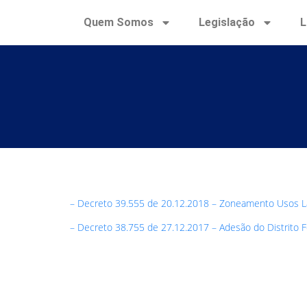
Quem Somos
Legislação
L
– Decreto 39.555 de 20.12.2018 – Zoneamento Usos L
– Decreto 38.755 de 27.12.2017 – Adesão do Distrito