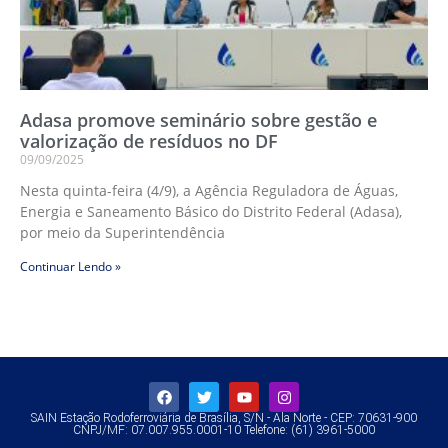
Adasa promove seminário sobre gestão e
valorização de resíduos no DF
09/09/2025
Nesta quinta-feira (4/9), a Agência Reguladora de Águas,
Energia e Saneamento Básico do Distrito Federal (Adasa),
por meio da Superintendência
Continuar Lendo »
SAIN Estação Rodoferroviária de Brasília, S/N - Ala Norte - CEP: 70631-900
CNPJ/MF: 07.007.955.0001-10 Telefone: (61) 3961-5000