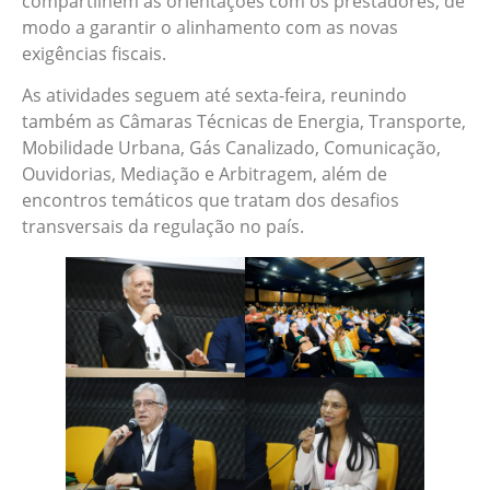
compartilhem as orientações com os prestadores, de
modo a garantir o alinhamento com as novas
exigências fiscais.
As atividades seguem até sexta-feira, reunindo
também as Câmaras Técnicas de Energia, Transporte,
Mobilidade Urbana, Gás Canalizado, Comunicação,
Ouvidorias, Mediação e Arbitragem, além de
encontros temáticos que tratam dos desafios
transversais da regulação no país.